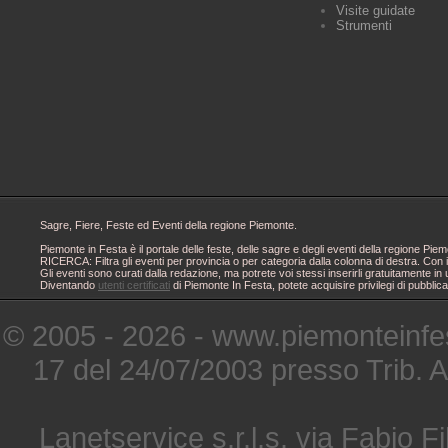
Visite guidate
Strumenti
Sagre, Fiere, Feste ed Eventi della regione Piemonte.
Piemonte in Festa è il portale delle feste, delle sagre e degli eventi della regione 
RICERCA: Filtra gli eventi per provincia o per categoria dalla colonna di destra. Con i
Gli eventi sono curati dalla redazione, ma potrete voi stessi inserirli gratuitamente i
Diventando
utenti certificati
di Piemonte In Festa, potete acquisire privilegi di pubblic
© 2005 - 2026 - www.piemonteinfes
17 del 24/07/2003 presso Trib. 
Lanetservice s.r.l.s. via Fabio Fi