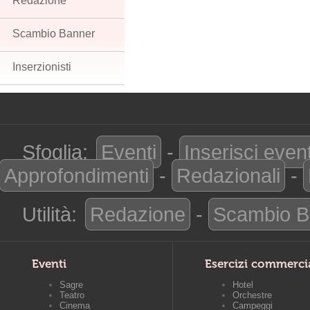
Redazione
Scambio Banner
Inserzionisti
Sfoglia:
Eventi
-
Inserisci even
Approfondimenti
-
Redazionali
-
Utilità:
Redazione
-
Scambio B
Eventi
Esercizi commerci
Sagre
Hotel
Teatro
Orchestre
Cinema
Campeggi