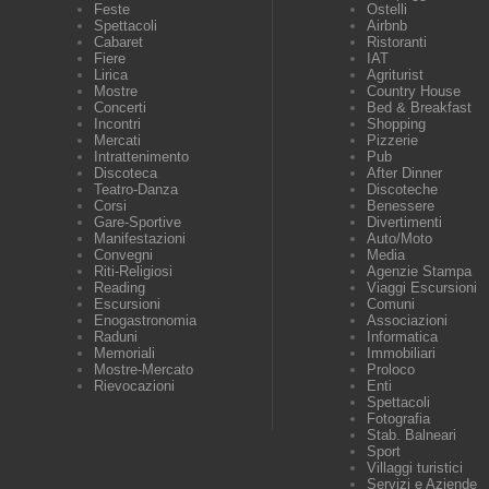
Feste
Ostelli
Spettacoli
Airbnb
Cabaret
Ristoranti
Fiere
IAT
Lirica
Agriturist
Mostre
Country House
Concerti
Bed & Breakfast
Incontri
Shopping
Mercati
Pizzerie
Intrattenimento
Pub
Discoteca
After Dinner
Teatro-Danza
Discoteche
Corsi
Benessere
Gare-Sportive
Divertimenti
Manifestazioni
Auto/Moto
Convegni
Media
Riti-Religiosi
Agenzie Stampa
Reading
Viaggi Escursioni
Escursioni
Comuni
Enogastronomia
Associazioni
Raduni
Informatica
Memoriali
Immobiliari
Mostre-Mercato
Proloco
Rievocazioni
Enti
Spettacoli
Fotografia
Stab. Balneari
Sport
Villaggi turistici
Servizi e Aziende