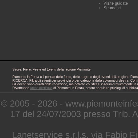
Visite guidate
Strumenti
Sagre, Fiere, Feste ed Eventi della regione Piemonte.
Piemonte in Festa è il portale delle feste, delle sagre e degli eventi della regione 
RICERCA: Filtra gli eventi per provincia o per categoria dalla colonna di destra. Con i
Gli eventi sono curati dalla redazione, ma potrete voi stessi inserirli gratuitamente i
Diventando
utenti certificati
di Piemonte In Festa, potete acquisire privilegi di pubblic
© 2005 - 2026 - www.piemonteinfes
17 del 24/07/2003 presso Trib. 
Lanetservice s.r.l.s. via Fabio Fi