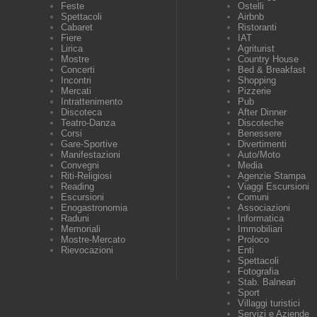
Feste
Ostelli
Spettacoli
Airbnb
Cabaret
Ristoranti
Fiere
IAT
Lirica
Agriturist
Mostre
Country House
Concerti
Bed & Breakfast
Incontri
Shopping
Mercati
Pizzerie
Intrattenimento
Pub
Discoteca
After Dinner
Teatro-Danza
Discoteche
Corsi
Benessere
Gare-Sportive
Divertimenti
Manifestazioni
Auto/Moto
Convegni
Media
Riti-Religiosi
Agenzie Stampa
Reading
Viaggi Escursioni
Escursioni
Comuni
Enogastronomia
Associazioni
Raduni
Informatica
Memoriali
Immobiliari
Mostre-Mercato
Proloco
Rievocazioni
Enti
Spettacoli
Fotografia
Stab. Balneari
Sport
Villaggi turistici
Servizi e Aziende