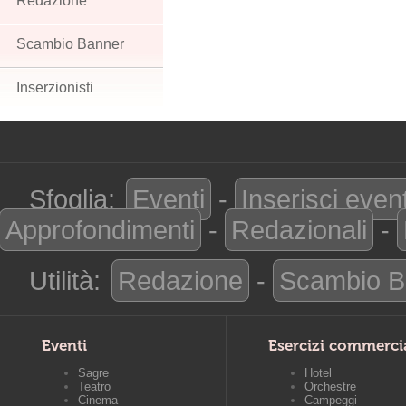
Redazione
Scambio Banner
Inserzionisti
Sfoglia:
Eventi
-
Inserisci even
Approfondimenti
-
Redazionali
-
Utilità:
Redazione
-
Scambio B
Eventi
Esercizi commerci
Sagre
Hotel
Teatro
Orchestre
Cinema
Campeggi