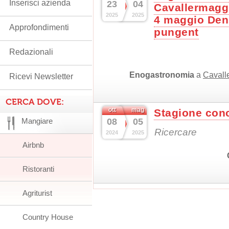
Inserisci azienda
23
04
Cavallermaggi
2025
2025
4 maggio Dens
Approfondimenti
pungent
Redazionali
Enogastronomia
a
Cavall
Ricevi Newsletter
CERCA DOVE:
ott
mag
Stagione conc
Mangiare
08
05
Ricercare
2024
2025
Airbnb
Ristoranti
Agriturist
Country House