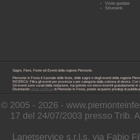
Visite guidate
Strumenti
Sagre, Fiere, Feste ed Eventi della regione Piemonte.
Piemonte in Festa è il portale delle feste, delle sagre e degli eventi della regione 
RICERCA: Filtra gli eventi per provincia o per categoria dalla colonna di destra. Con i
Gli eventi sono curati dalla redazione, ma potrete voi stessi inserirli gratuitamente i
Diventando
utenti certificati
di Piemonte In Festa, potete acquisire privilegi di pubblic
© 2005 - 2026 - www.piemonteinfes
17 del 24/07/2003 presso Trib. 
Lanetservice s.r.l.s. via Fabio Fi