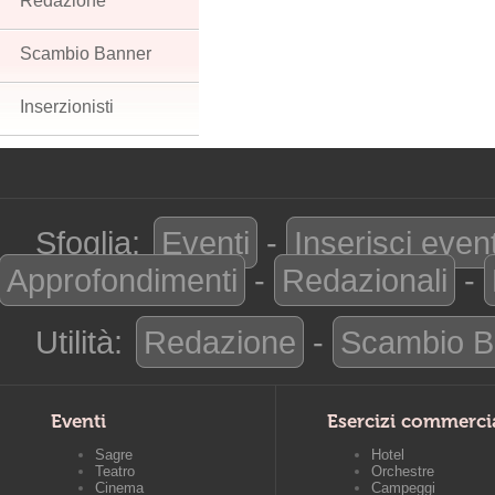
Redazione
Scambio Banner
Inserzionisti
Sfoglia:
Eventi
-
Inserisci even
Approfondimenti
-
Redazionali
-
Utilità:
Redazione
-
Scambio B
Eventi
Esercizi commerci
Sagre
Hotel
Teatro
Orchestre
Cinema
Campeggi