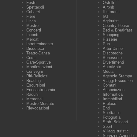
Feste
Ostelli
Spettacoli
Airbnb
Cabaret
Ristoranti
Fiere
IAT
Lirica
Agriturist
Mostre
Country House
Concerti
Bed & Breakfast
Incontri
Shopping
Mercati
Pizzerie
Intrattenimento
Pub
Discoteca
After Dinner
Teatro-Danza
Discoteche
Corsi
Benessere
Gare-Sportive
Divertimenti
Manifestazioni
Auto/Moto
Convegni
Media
Riti-Religiosi
Agenzie Stampa
Reading
Viaggi Escursioni
Escursioni
Comuni
Enogastronomia
Associazioni
Raduni
Informatica
Memoriali
Immobiliari
Mostre-Mercato
Proloco
Rievocazioni
Enti
Spettacoli
Fotografia
Stab. Balneari
Sport
Villaggi turistici
Servizi e Aziende