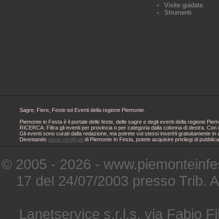
Visite guidate
Strumenti
Sagre, Fiere, Feste ed Eventi della regione Piemonte.
Piemonte in Festa è il portale delle feste, delle sagre e degli eventi della regione 
RICERCA: Filtra gli eventi per provincia o per categoria dalla colonna di destra. Con i
Gli eventi sono curati dalla redazione, ma potrete voi stessi inserirli gratuitamente i
Diventando
utenti certificati
di Piemonte In Festa, potete acquisire privilegi di pubblic
© 2005 - 2026 - www.piemonteinfes
17 del 24/07/2003 presso Trib. 
Lanetservice s.r.l.s. via Fabio Fi