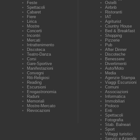
Feste
Ostelli
Spettacoli
Airbnb
Cabaret
Ristoranti
Fiere
IAT
Lirica
Agriturist
Mostre
Country House
Concerti
Bed & Breakfast
Incontri
Shopping
Mercati
Pizzerie
Intrattenimento
Pub
Discoteca
After Dinner
Teatro-Danza
Discoteche
Corsi
Benessere
Gare-Sportive
Divertimenti
Manifestazioni
Auto/Moto
Convegni
Media
Riti-Religiosi
Agenzie Stampa
Reading
Viaggi Escursioni
Escursioni
Comuni
Enogastronomia
Associazioni
Raduni
Informatica
Memoriali
Immobiliari
Mostre-Mercato
Proloco
Rievocazioni
Enti
Spettacoli
Fotografia
Stab. Balneari
Sport
Villaggi turistici
Servizi e Aziende