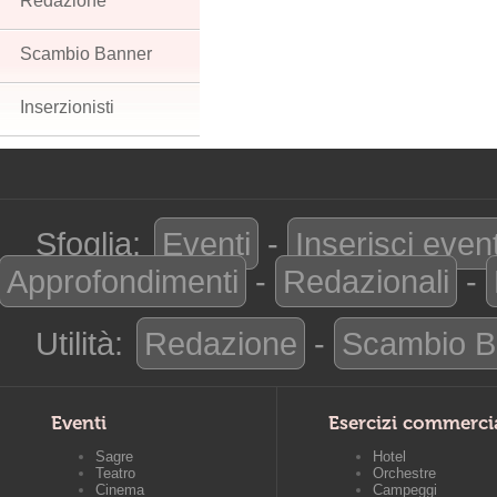
Redazione
Scambio Banner
Inserzionisti
Sfoglia:
Eventi
-
Inserisci even
Approfondimenti
-
Redazionali
-
Utilità:
Redazione
-
Scambio B
Eventi
Esercizi commerci
Sagre
Hotel
Teatro
Orchestre
Cinema
Campeggi