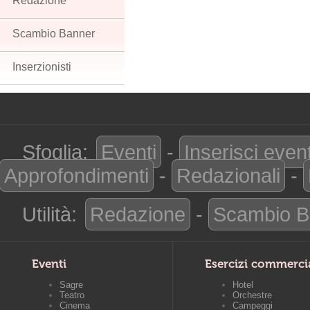
Redazione
Scambio Banner
Inserzionisti
Sfoglia:
Eventi
-
Inserisci even
Approfondimenti
-
Redazionali
-
Utilità:
Redazione
-
Scambio B
Eventi
Esercizi commerci
Sagre
Hotel
Teatro
Orchestre
Cinema
Campeggi