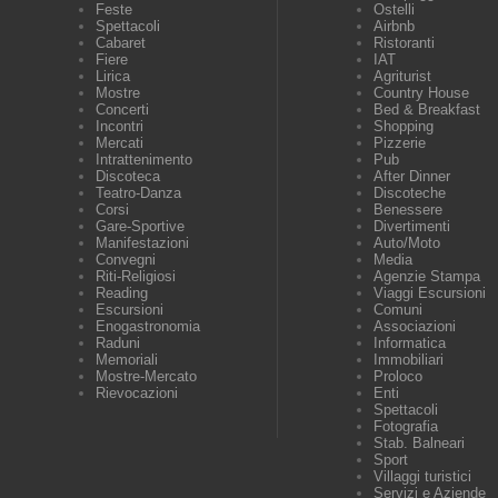
Feste
Ostelli
Spettacoli
Airbnb
Cabaret
Ristoranti
Fiere
IAT
Lirica
Agriturist
Mostre
Country House
Concerti
Bed & Breakfast
Incontri
Shopping
Mercati
Pizzerie
Intrattenimento
Pub
Discoteca
After Dinner
Teatro-Danza
Discoteche
Corsi
Benessere
Gare-Sportive
Divertimenti
Manifestazioni
Auto/Moto
Convegni
Media
Riti-Religiosi
Agenzie Stampa
Reading
Viaggi Escursioni
Escursioni
Comuni
Enogastronomia
Associazioni
Raduni
Informatica
Memoriali
Immobiliari
Mostre-Mercato
Proloco
Rievocazioni
Enti
Spettacoli
Fotografia
Stab. Balneari
Sport
Villaggi turistici
Servizi e Aziende