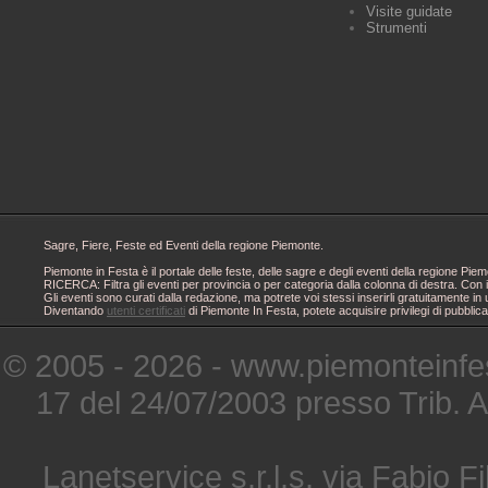
Visite guidate
Strumenti
Sagre, Fiere, Feste ed Eventi della regione Piemonte.
Piemonte in Festa è il portale delle feste, delle sagre e degli eventi della regione 
RICERCA: Filtra gli eventi per provincia o per categoria dalla colonna di destra. Con i
Gli eventi sono curati dalla redazione, ma potrete voi stessi inserirli gratuitamente i
Diventando
utenti certificati
di Piemonte In Festa, potete acquisire privilegi di pubblic
© 2005 - 2026 - www.piemonteinfes
17 del 24/07/2003 presso Trib. 
Lanetservice s.r.l.s. via Fabio Fi