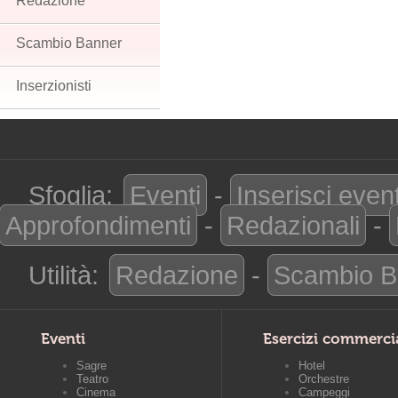
Redazione
Scambio Banner
Inserzionisti
Sfoglia:
Eventi
-
Inserisci even
Approfondimenti
-
Redazionali
-
Utilità:
Redazione
-
Scambio B
Eventi
Esercizi commerci
Sagre
Hotel
Teatro
Orchestre
Cinema
Campeggi