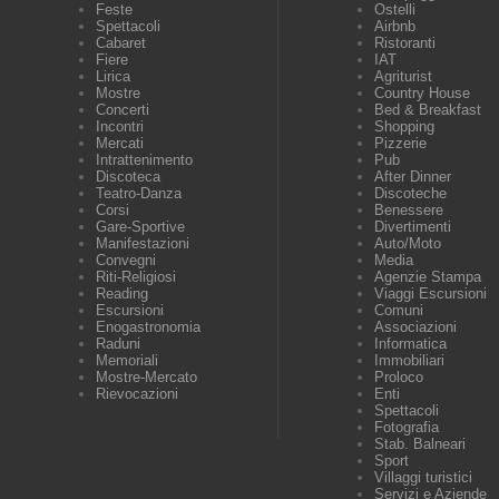
Feste
Ostelli
Spettacoli
Airbnb
Cabaret
Ristoranti
Fiere
IAT
Lirica
Agriturist
Mostre
Country House
Concerti
Bed & Breakfast
Incontri
Shopping
Mercati
Pizzerie
Intrattenimento
Pub
Discoteca
After Dinner
Teatro-Danza
Discoteche
Corsi
Benessere
Gare-Sportive
Divertimenti
Manifestazioni
Auto/Moto
Convegni
Media
Riti-Religiosi
Agenzie Stampa
Reading
Viaggi Escursioni
Escursioni
Comuni
Enogastronomia
Associazioni
Raduni
Informatica
Memoriali
Immobiliari
Mostre-Mercato
Proloco
Rievocazioni
Enti
Spettacoli
Fotografia
Stab. Balneari
Sport
Villaggi turistici
Servizi e Aziende