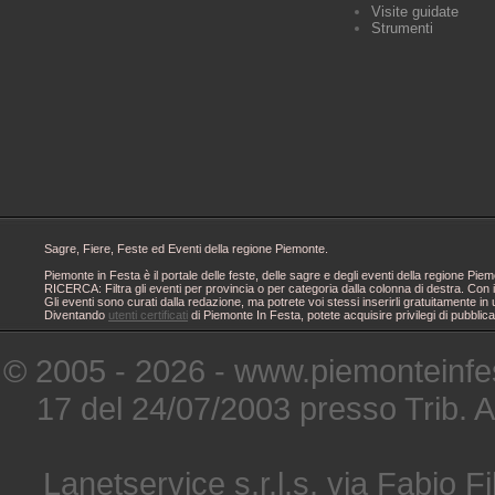
Visite guidate
Strumenti
Sagre, Fiere, Feste ed Eventi della regione Piemonte.
Piemonte in Festa è il portale delle feste, delle sagre e degli eventi della regione 
RICERCA: Filtra gli eventi per provincia o per categoria dalla colonna di destra. Con i
Gli eventi sono curati dalla redazione, ma potrete voi stessi inserirli gratuitamente i
Diventando
utenti certificati
di Piemonte In Festa, potete acquisire privilegi di pubblic
© 2005 - 2026 - www.piemonteinfes
17 del 24/07/2003 presso Trib. 
Lanetservice s.r.l.s. via Fabio Fi