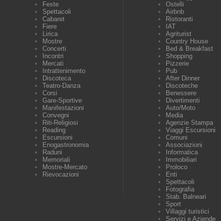
Feste
Ostelli
Spettacoli
Airbnb
Cabaret
Ristoranti
Fiere
IAT
Lirica
Agriturist
Mostre
Country House
Concerti
Bed & Breakfast
Incontri
Shopping
Mercati
Pizzerie
Intrattenimento
Pub
Discoteca
After Dinner
Teatro-Danza
Discoteche
Corsi
Benessere
Gare-Sportive
Divertimenti
Manifestazioni
Auto/Moto
Convegni
Media
Riti-Religiosi
Agenzie Stampa
Reading
Viaggi Escursioni
Escursioni
Comuni
Enogastronomia
Associazioni
Raduni
Informatica
Memoriali
Immobiliari
Mostre-Mercato
Proloco
Rievocazioni
Enti
Spettacoli
Fotografia
Stab. Balneari
Sport
Villaggi turistici
Servizi e Aziende