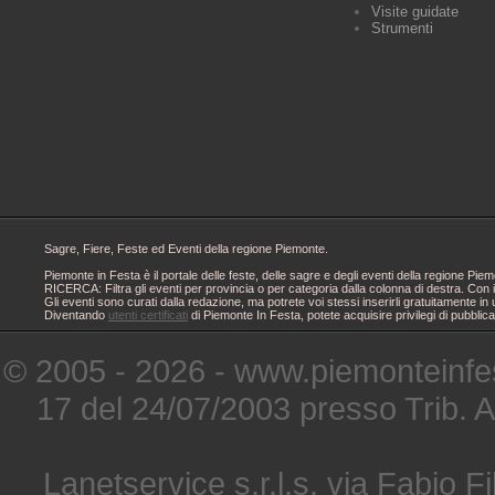
Visite guidate
Strumenti
Sagre, Fiere, Feste ed Eventi della regione Piemonte.
Piemonte in Festa è il portale delle feste, delle sagre e degli eventi della regione 
RICERCA: Filtra gli eventi per provincia o per categoria dalla colonna di destra. Con i
Gli eventi sono curati dalla redazione, ma potrete voi stessi inserirli gratuitamente i
Diventando
utenti certificati
di Piemonte In Festa, potete acquisire privilegi di pubblic
© 2005 - 2026 - www.piemonteinfes
17 del 24/07/2003 presso Trib. 
Lanetservice s.r.l.s. via Fabio Fi