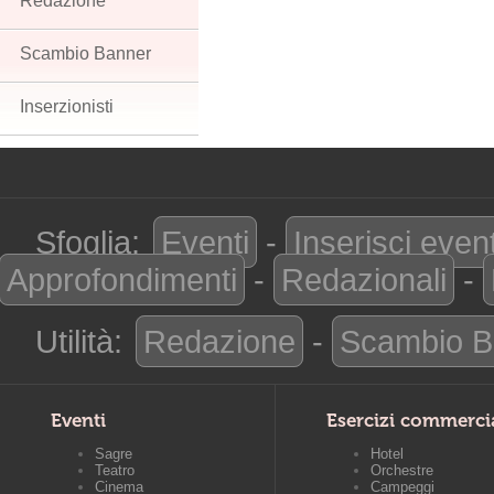
Redazione
Scambio Banner
Inserzionisti
Sfoglia:
Eventi
-
Inserisci even
Approfondimenti
-
Redazionali
-
Utilità:
Redazione
-
Scambio B
Eventi
Esercizi commerci
Sagre
Hotel
Teatro
Orchestre
Cinema
Campeggi