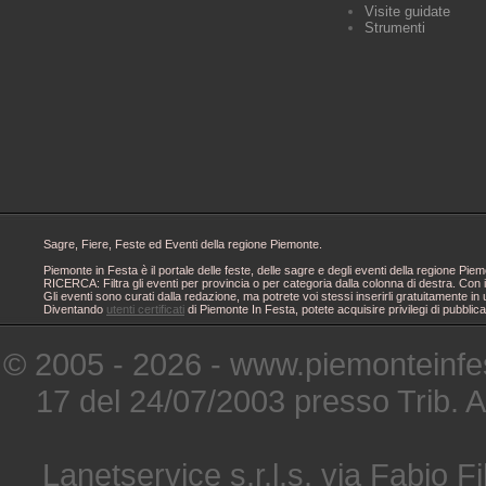
Visite guidate
Strumenti
Sagre, Fiere, Feste ed Eventi della regione Piemonte.
Piemonte in Festa è il portale delle feste, delle sagre e degli eventi della regione 
RICERCA: Filtra gli eventi per provincia o per categoria dalla colonna di destra. Con i
Gli eventi sono curati dalla redazione, ma potrete voi stessi inserirli gratuitamente i
Diventando
utenti certificati
di Piemonte In Festa, potete acquisire privilegi di pubblic
© 2005 - 2026 - www.piemonteinfes
17 del 24/07/2003 presso Trib. 
Lanetservice s.r.l.s. via Fabio Fi