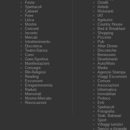
Feste
Ostelli
Spettacoli
Airbnb
Cabaret
Ristoranti
Fiere
IAT
Lirica
Agriturist
Mostre
Country House
Concerti
Bed & Breakfast
Incontri
Shopping
Mercati
Pizzerie
Intrattenimento
Pub
Discoteca
After Dinner
Teatro-Danza
Discoteche
Corsi
Benessere
Gare-Sportive
Divertimenti
Manifestazioni
Auto/Moto
Convegni
Media
Riti-Religiosi
Agenzie Stampa
Reading
Viaggi Escursioni
Escursioni
Comuni
Enogastronomia
Associazioni
Raduni
Informatica
Memoriali
Immobiliari
Mostre-Mercato
Proloco
Rievocazioni
Enti
Spettacoli
Fotografia
Stab. Balneari
Sport
Villaggi turistici
Servizi e Aziende