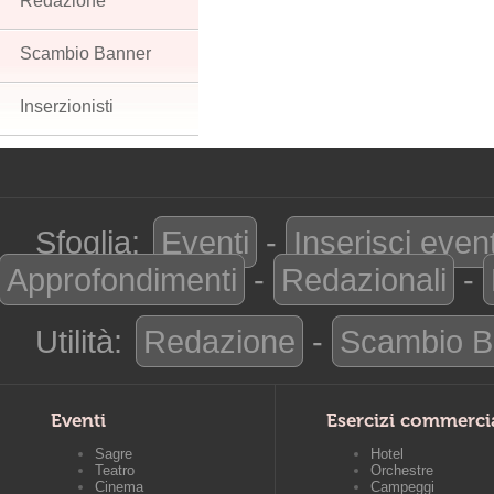
Redazione
Scambio Banner
Inserzionisti
Sfoglia:
Eventi
-
Inserisci even
Approfondimenti
-
Redazionali
-
Utilità:
Redazione
-
Scambio B
Eventi
Esercizi commerci
Sagre
Hotel
Teatro
Orchestre
Cinema
Campeggi