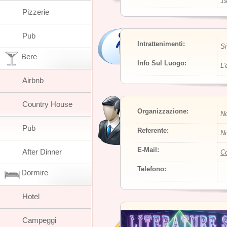
19
Pizzerie
Pub
Intrattenimenti:
Si
Bere
Info Sul Luogo:
L'
Airbnb
Country House
Organizzazione:
No
Pub
Referente:
No
E-Mail:
After Dinner
Co
Telefono:
Dormire
Hotel
Campeggi