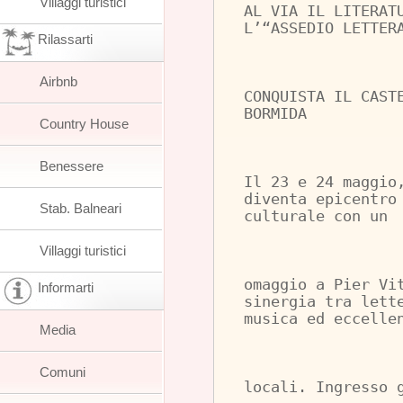
Villaggi turistici
AL VIA IL LITERAT
L’“ASSEDIO LETTER
Rilassarti
Airbnb
CONQUISTA IL CAST
BORMIDA
Country House
Benessere
Il 23 e 24 maggio
diventa epicentro
Stab. Balneari
culturale con un
Villaggi turistici
omaggio a Pier Vi
Informarti
sinergia tra lett
musica ed eccelle
Media
Comuni
locali. Ingresso 