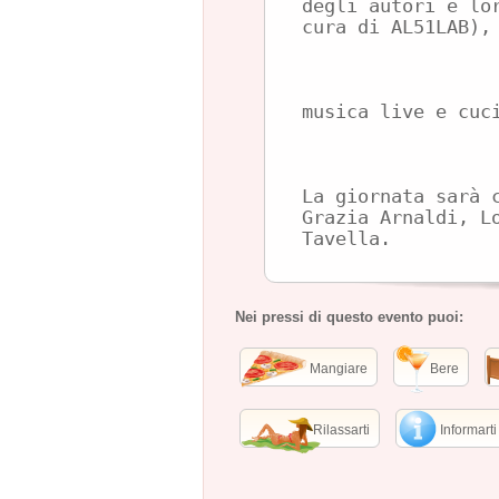
degli autori e lo
cura di AL51LAB),
musica live e cuc
La giornata sarà 
Grazia Arnaldi, L
Tavella.
Nei pressi di questo evento puoi:
Mangiare
Bere
Rilassarti
Informarti