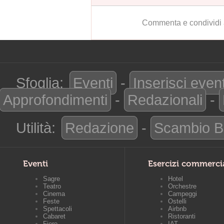
Commenta e condividi 
Sfoglia:
Eventi
-
Inserisci even
Approfondimenti
-
Redazionali
-
Utilità:
Redazione
-
Scambio B
Eventi
Esercizi commerci
Sagre
Hotel
Teatro
Orchestre
Cinema
Campeggi
Feste
Ostelli
Spettacoli
Airbnb
Cabaret
Ristoranti
Fiere
IAT