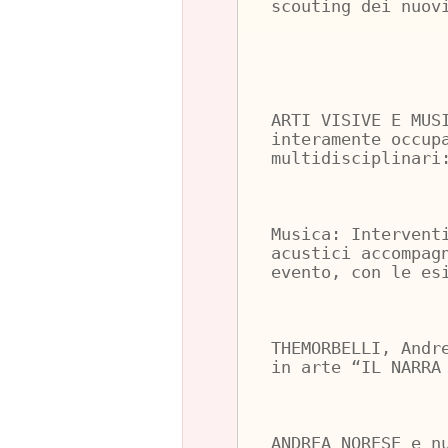
scouting dei nuov
ARTI VISIVE E MUS
interamente occup
multidisciplinari
Musica: Intervent
acustici accompag
evento, con le es
THEMORBELLI, Andr
in arte “IL NARRA
ANDREA NORESE e n