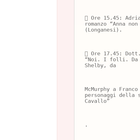
 Ore 15.45: Adri
romanzo “Anna non
(Longanesi).
 Ore 17.45: Dott
“Noi. I folli. Da
Shelby, da
McMurphy a Franco
personaggi della 
Cavallo”
.