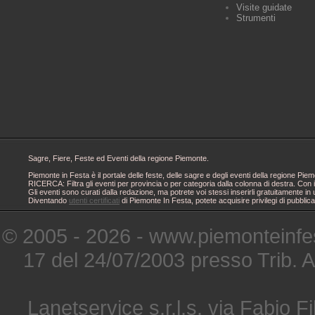
Visite guidate
Strumenti
Sagre, Fiere, Feste ed Eventi della regione Piemonte.
Piemonte in Festa è il portale delle feste, delle sagre e degli eventi della regione 
RICERCA: Filtra gli eventi per provincia o per categoria dalla colonna di destra. Con i
Gli eventi sono curati dalla redazione, ma potrete voi stessi inserirli gratuitamente i
Diventando
utenti certificati
di Piemonte In Festa, potete acquisire privilegi di pubblic
© 2005 - 2026 - www.piemonteinfes
17 del 24/07/2003 presso Trib. 
Lanetservice s.r.l.s. via Fabio Fi