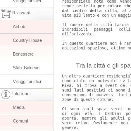
Villaggi turistici
residenziale nota come Vand
rende perfetta 
per coloro ch
dal centro della città
, all
Rilassarti
vita più lento e con un maggi
Il rumore della città lascia
Airbnb
incredibili paesaggi coll
all’orizzonte.
Country House
In questo quartiere non è ra
abitazioni spaziose, ottime p
Benessere
	Tra la città e gli sp
Stab. Balneari
Un altro quartiere residenzia
conosciuto un notevole svi
Villaggi turistici
Riva. Si trova a ovest del 
suoi lati positivi ci sono i
Informarti
consentono di muoversi faci
zone di questo comune.
Media
Ci sono tanti spazi verdi, m
di ogni età. I bambini pos
aperta, mentre gli adulti p
Comuni
vero relax. Ovviamente non
genere.