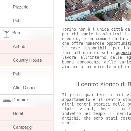
Pizzerie
Pub
Torino non è l’unica città da
Bere
per chi vuole trasferirsi in
esempio, è un comune dalla v
che offre numerose opportunit
Airbnb
le case disponibili per l’a
fare affidamento sulle 
agenzi
lavora all’interno delle a
Country House
buona conoscenze delle vari
aiutare a scoprire le miglior
Pub
	Il centro storico di 
After Dinner
Il primo quartiere in cui v
Dormire
appartamento è il centro sto
altri centri storici della p
tipici vicoli, dove si ha 
Hotel
indietro nel tempo
. Il merito
antichi, che sono stati cost
scorsi.
Campeggi