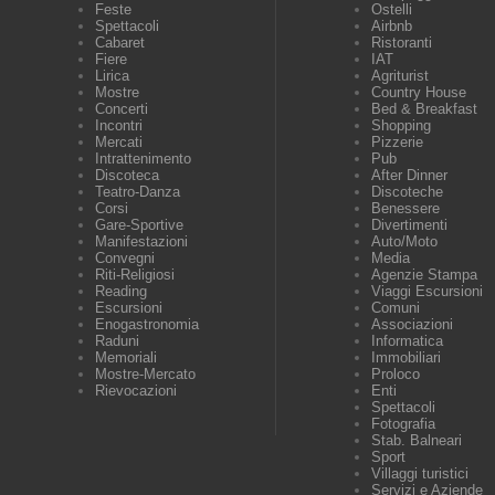
Feste
Ostelli
Spettacoli
Airbnb
Cabaret
Ristoranti
Fiere
IAT
Lirica
Agriturist
Mostre
Country House
Concerti
Bed & Breakfast
Incontri
Shopping
Mercati
Pizzerie
Intrattenimento
Pub
Discoteca
After Dinner
Teatro-Danza
Discoteche
Corsi
Benessere
Gare-Sportive
Divertimenti
Manifestazioni
Auto/Moto
Convegni
Media
Riti-Religiosi
Agenzie Stampa
Reading
Viaggi Escursioni
Escursioni
Comuni
Enogastronomia
Associazioni
Raduni
Informatica
Memoriali
Immobiliari
Mostre-Mercato
Proloco
Rievocazioni
Enti
Spettacoli
Fotografia
Stab. Balneari
Sport
Villaggi turistici
Servizi e Aziende