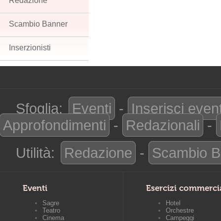
Redazione
Scambio Banner
Inserzionisti
Sfoglia:
Eventi
-
Inserisci even
Approfondimenti
-
Redazionali
-
Utilità:
Redazione
-
Scambio B
Eventi
Esercizi commerci
Sagre
Hotel
Teatro
Orchestre
Cinema
Campeggi