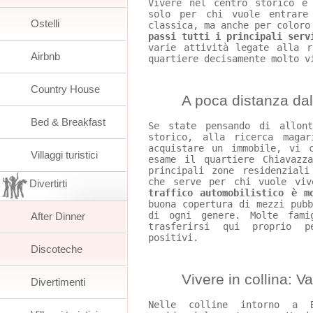
Vivere nel centro storico è
solo per chi vuole entrare
Ostelli
classica, ma anche per coloro
passi tutti i principali serv
varie attività legate alla r
Airbnb
quartiere decisamente molto v
Country House
	A poca distanza da
Bed & Breakfast
Se state pensando di allon
storico, alla ricerca maga
acquistare un immobile, vi 
Villaggi turistici
esame il quartiere Chiavazz
principali zone residenzial
che serve per chi vuole viv
Divertirti
traffico automobilistico è m
buona copertura di mezzi pub
di ogni genere. Molte fami
After Dinner
trasferirsi qui proprio p
positivi.
Discoteche
	Vivere in collina: 
Divertimenti
Nelle colline intorno a 